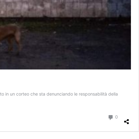
ato in un corteo che sta denunciando le responsabilità della
Commenti
0