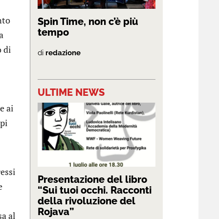
nto
Spin Time, non c’è più
tempo
a
 di
di
redazione
ULTIME NEWS
e ai
pi
ressi
Presentazione del libro
e
“Sui tuoi occhi. Racconti
della rivoluzione del
Rojava”
sa al