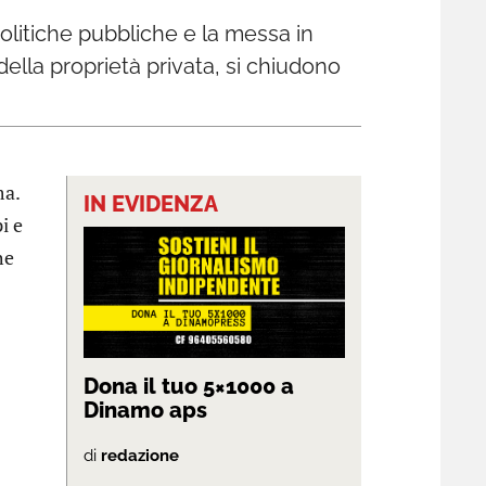
politiche pubbliche e la messa in
 della proprietà privata, si chiudono
ma.
IN EVIDENZA
i e
he
Dona il tuo 5×1000 a
Dinamo aps
di
redazione