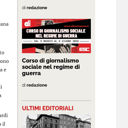
di
redazione
mana
to
Corso di giornalismo
 sono
sociale nel regime di
a e
guerra
di
redazione
i
a
ULTIMI EDITORIALI
ardi
 il