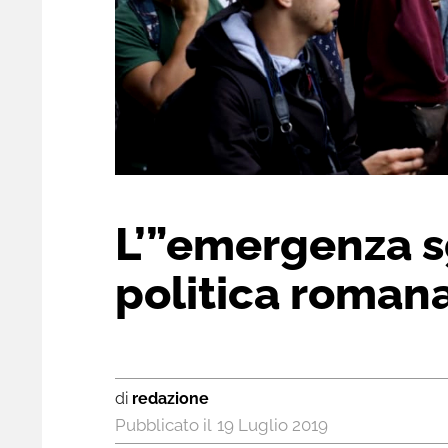
L’”emergenza sg
politica roman
di
redazione
19 Luglio 2019