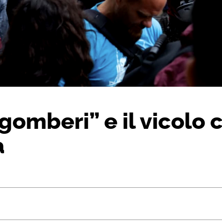
omberi” e il vicolo c
a