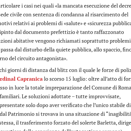
articolare i casi nei quali «la mancata esecuzione del decr
sede civile con sentenza di condanna al risarcimento del
otivi relativi ai problemi di «salute» e «sicurezza pubblic
dipinto dal documento prefettizio è tanto raffazzonato
zioni abitative vengono richiamati soprattutto problemi
si passa dal disturbo della quiete pubblica, allo spaccio, fino
erno del circuito antagonista».
hi giorni di distanza dal blitz con il quale le forze di poli
rdinal Capranica
lo scorso 15 luglio: oltre all’atto di fo
sso in luce la totale impreparazione del Comune di Roma
familiari. Le soluzioni adottate – tutte improvvisate,
resentate solo dopo aver verificato che l’unico stabile di
l Patrimonio si trovava in una situazione di “inagibilit
essa, il trasferimento forzato del solerte Barletta, dirig