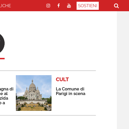
LICHE
SOSTIENI
CULT
agna di
La Comune di
e al
Parigi in scena
zida
o a