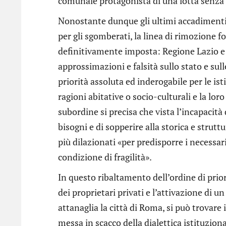
comunale protagonista di una lotta senza 
Nonostante dunque gli ultimi accadimenti 
per gli sgomberati, la linea di rimozione f
definitivamente imposta: Regione Lazio e
approssimazioni e falsità sullo stato e sul
priorità assoluta ed inderogabile per le ist
ragioni abitative o socio-culturali e la lor
subordine si precisa che vista l’incapacità 
bisogni e di sopperire alla storica e strut
più dilazionati «per predisporre i necessari
condizione di fragilità».
In questo ribaltamento dell’ordine di prior
dei proprietari privati e l’attivazione di u
attanaglia la città di Roma, si può trovare
messa in scacco della dialettica istituzion