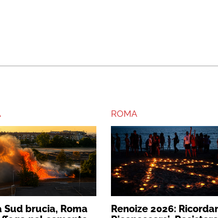
A
ROMA
 Sud brucia, Roma
Renoize 2026: Ricordar