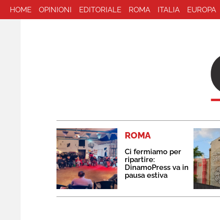
HOME
OPINIONI
EDITORIALE
ROMA
ITALIA
EUROPA
ROMA
Ci fermiamo per
ripartire:
DinamoPress va in
pausa estiva