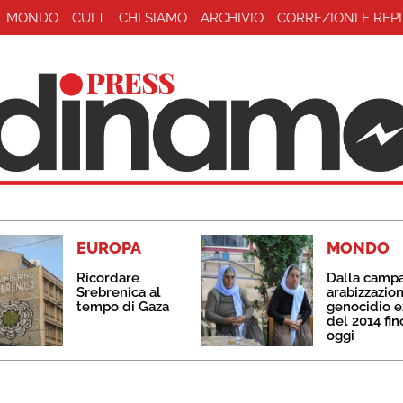
MONDO
CULT
CHI SIAMO
ARCHIVIO
CORREZIONI E REP
EUROPA
MONDO
Ricordare
Dalla camp
Srebrenica al
arabizzazion
tempo di Gaza
genocidio e
del 2014 fin
oggi