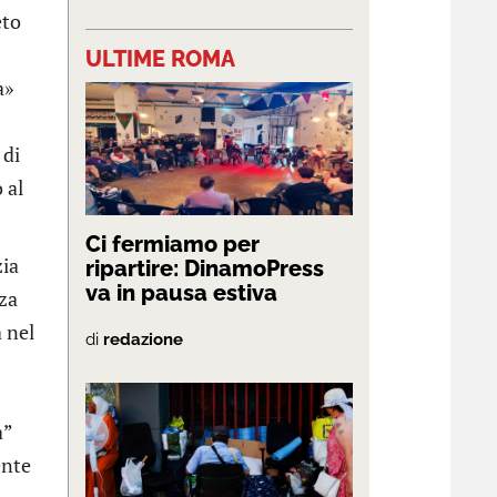
eto
ULTIME ROMA
a»
 di
 al
Ci fermiamo per
zia
ripartire: DinamoPress
va in pausa estiva
rza
 nel
di
redazione
à”
ente