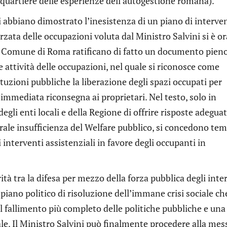
quartiere delle esperienze dell’autogestione romana).
abbiano dimostrato l’inesistenza di un piano di interve
orzata delle occupazioni voluta dal Ministro Salvini si è or
 Comune di Roma ratificano di fatto un documento pieno
le attività delle occupazioni, nel quale si riconosce come
ituzioni pubbliche la liberazione degli spazi occupati per
o immediata riconsegna ai proprietari. Nel testo, solo in
degli enti locali e della Regione di offrire risposte adeguat
turale insufficienza del Welfare pubblico, si concedono tem
 interventi assistenziali in favore degli occupanti in
ità tra la difesa per mezzo della forza pubblica degli inte
n piano politico di risoluzione dell’immane crisi sociale ch
 il fallimento più completo delle politiche pubbliche e una
ale. Il Ministro Salvini può finalmente procedere alla mes