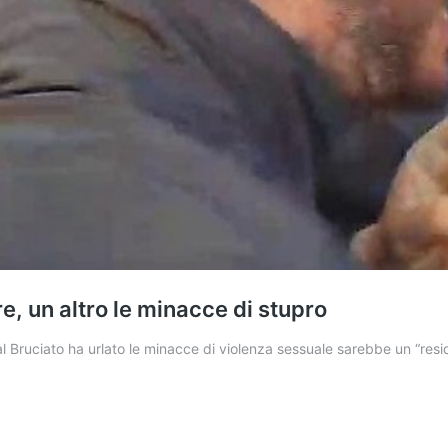
, un altro le minacce di stupro
al Bruciato ha urlato le minacce di violenza sessuale sarebbe un “resi