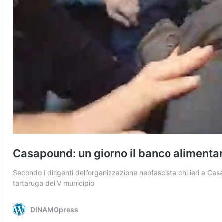
Casapound: un giorno il banco alimentare
Secondo i dirigenti dell’organizzazione neofascista chi ieri a Cas
tartaruga del V municipio
DINAMOpress