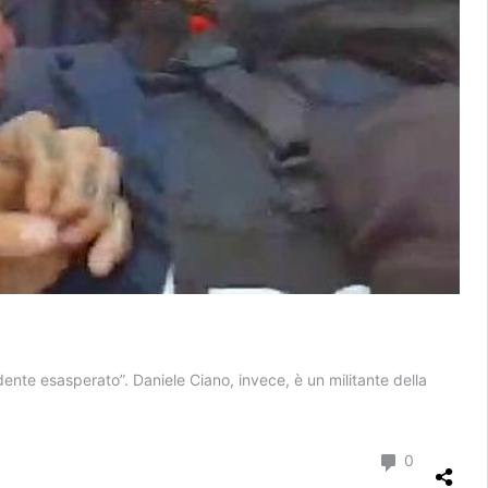
dente esasperato”. Daniele Ciano, invece, è un militante della
Commenti
0